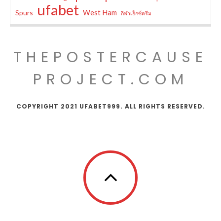
ufabet
Spurs
West Ham
กีฬาเอ็กซ์ตรีม
THEPOSTERCAUSE
PROJECT.COM
COPYRIGHT 2021 UFABET999. ALL RIGHTS RESERVED.