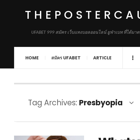
THEPOSTERCA
UFABET 999 สมัคร เว็บแทงบอลออนไลน์ ยูฟ่าเบท ที่ได้มาต
HOME
สมัคร UFABET
ARTICLE
Tag Archives:
Presbyopia