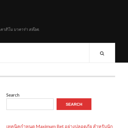
M
 คาสิโน บาคาร่า สล๊อต.
Search
SEARCH
เทคนิคกำหนด Maximum Bet อย่างปลอดภัย สำหรับนัก