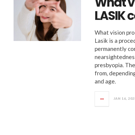
What v
LASIK c
What vision pro
Lasik is a proc
permanently cor
nearsightedness
presbyopia. Th
from, depending
and age.
JAN 16, 202