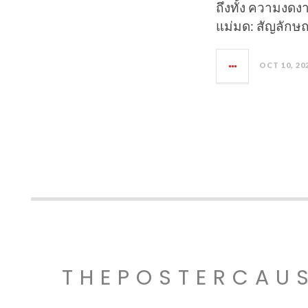
ถึงทั้ง ความงด
แม่มด: สัญลักษ
OCT 10, 20
THEPOSTERCAU