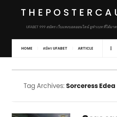
THEPOSTERCA
UFABET 999 สมัคร เว็บแทงบอลออนไลน์ ยูฟ่าเบท ที่ได้มาต
HOME
สมัคร UFABET
ARTICLE
Tag Archives:
Sorceress Edea