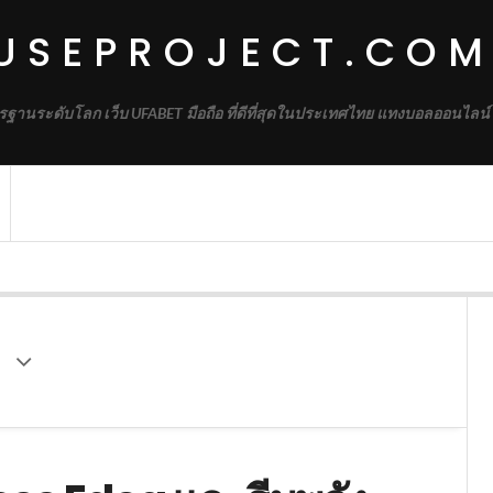
USEPROJECT.CO
รฐานระดับโลก เว็บ UFABET มือถือ ที่ดีที่สุดในประเทศไทย แทงบอลออนไลน์