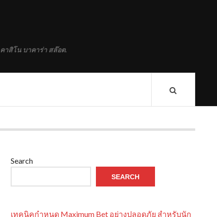
M
 คาสิโน บาคาร่า สล๊อต.
Search
SEARCH
เทคนิคกำหนด Maximum Bet อย่างปลอดภัย สำหรับนัก